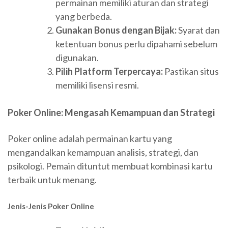
permainan memiliki aturan dan strategi
yang berbeda.
Gunakan Bonus dengan Bijak:
Syarat dan
ketentuan bonus perlu dipahami sebelum
digunakan.
Pilih Platform Terpercaya:
Pastikan situs
memiliki lisensi resmi.
Poker Online: Mengasah Kemampuan dan Strategi
Poker online adalah permainan kartu yang
mengandalkan kemampuan analisis, strategi, dan
psikologi. Pemain dituntut membuat kombinasi kartu
terbaik untuk menang.
Jenis-Jenis Poker Online