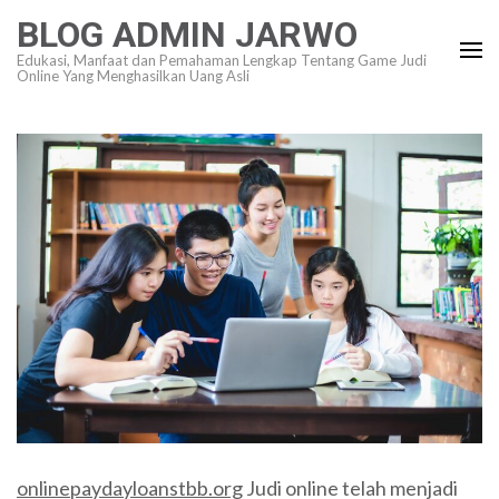
Skip
BLOG ADMIN JARWO
to
Edukasi, Manfaat dan Pemahaman Lengkap Tentang Game Judi
content
Online Yang Menghasilkan Uang Asli
(Press
Enter)
onlinepaydayloanstbb.org
Judi online telah menjadi