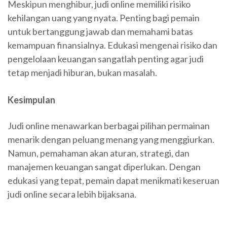
Meskipun menghibur, judi online memiliki risiko
kehilangan uang yang nyata. Penting bagi pemain
untuk bertanggung jawab dan memahami batas
kemampuan finansialnya. Edukasi mengenai risiko dan
pengelolaan keuangan sangatlah penting agar judi
tetap menjadi hiburan, bukan masalah.
Kesimpulan
Judi online menawarkan berbagai pilihan permainan
menarik dengan peluang menang yang menggiurkan.
Namun, pemahaman akan aturan, strategi, dan
manajemen keuangan sangat diperlukan. Dengan
edukasi yang tepat, pemain dapat menikmati keseruan
judi online secara lebih bijaksana.