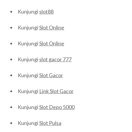
Kunjungi
slot88
Kunjungi
Slot Online
Kunjungi
Slot Online
Kunjungi
slot gacor 777
Kunjungi
Slot Gacor
Kunjungi
Link Slot Gacor
Kunjungi
Slot Depo 5000
Kunjungi
Slot Pulsa