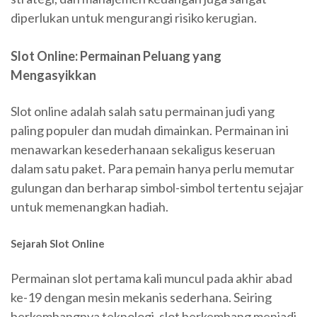
diperlukan untuk mengurangi risiko kerugian.
Slot Online: Permainan Peluang yang
Mengasyikkan
Slot online adalah salah satu permainan judi yang
paling populer dan mudah dimainkan. Permainan ini
menawarkan kesederhanaan sekaligus keseruan
dalam satu paket. Para pemain hanya perlu memutar
gulungan dan berharap simbol-simbol tertentu sejajar
untuk memenangkan hadiah.
Sejarah Slot Online
Permainan slot pertama kali muncul pada akhir abad
ke-19 dengan mesin mekanis sederhana. Seiring
berkembangnya teknologi, slot berkembang menjadi