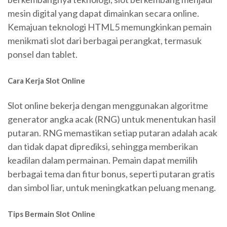
mesin digital yang dapat dimainkan secara online.
Kemajuan teknologi HTML5 memungkinkan pemain
menikmati slot dari berbagai perangkat, termasuk
ponsel dan tablet.
Cara Kerja Slot Online
Slot online bekerja dengan menggunakan algoritme
generator angka acak (RNG) untuk menentukan hasil
putaran. RNG memastikan setiap putaran adalah acak
dan tidak dapat diprediksi, sehingga memberikan
keadilan dalam permainan. Pemain dapat memilih
berbagai tema dan fitur bonus, seperti putaran gratis
dan simbol liar, untuk meningkatkan peluang menang.
Tips Bermain Slot Online