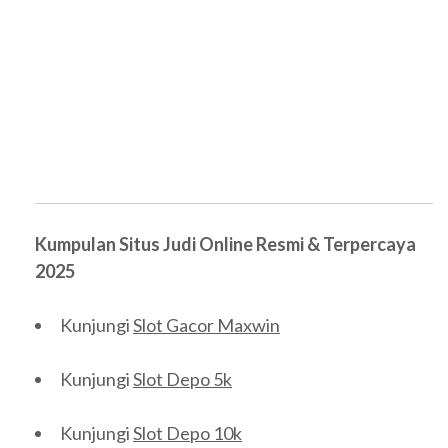
Kumpulan Situs Judi Online Resmi & Terpercaya
2025
Kunjungi
Slot Gacor Maxwin
Kunjungi
Slot Depo 5k
Kunjungi
Slot Depo 10k